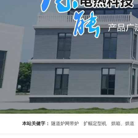
本站关健字：
隧道炉网带炉
扩幅定型机
烘箱、烘道