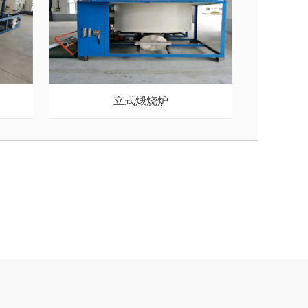
立式煅烧炉