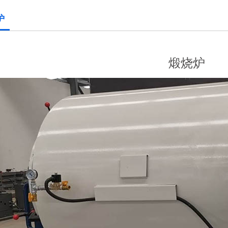
炉
煅烧炉